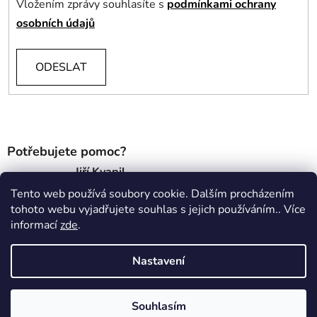
Vložením zprávy souhlasíte s
podmínkami ochrany
osobních údajů
ODESLAT
Potřebujete pomoc?
Jiří Kvapil
Tento web používá soubory cookie. Dalším procházením
info@pixelpress.cz
tohoto webu vyjadřujete souhlas s jejich používáním.. Více
informací
zde
.
+420721025270
Z
Nastavení
á
p
Souhlasím
a
Vytvořil Shoptet